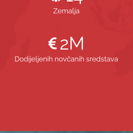
Zemalja
2
M
Dodijeljenih novčanih sredstava