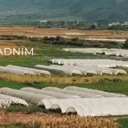
ADNIM
rnu Goru,