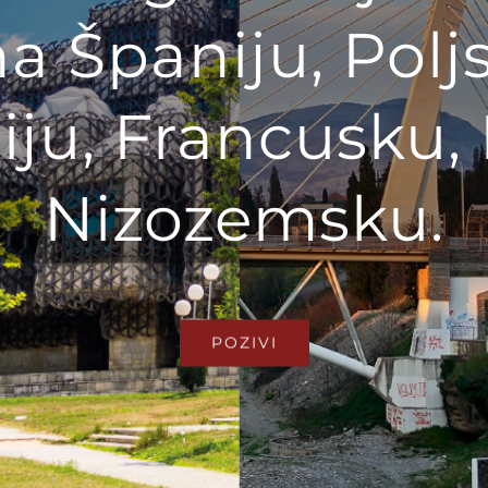
 Španiju, Poljsk
iju, Francusku, 
Nizozemsku.
POZIVI