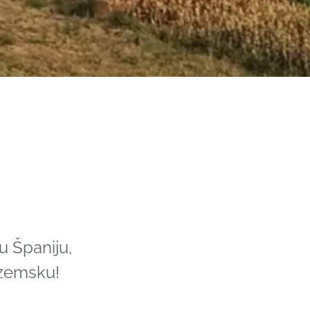
u Španiju,
zozemsku!