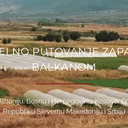
UELNO PUTOVANJE ZAP
BALKANOM
 Albaniju, Bosnu i Hercegovinu, Kosovo, C
Republiku Sjevernu Makedoniju i Srbiju