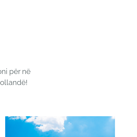
oni për në
Hollandë!