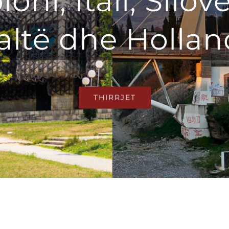
oni, Itali, Sllov
ltë dhe Hollan
THIRRJET