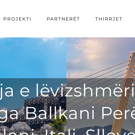
PROJEKTI
PARTNERËT
THIRRJET
a e lëvizshmëri
ga Ballkani Pe