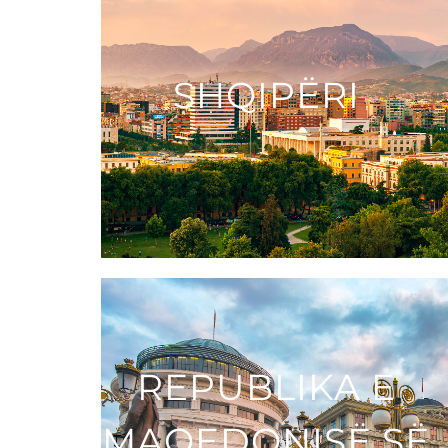
SHQIPЁRI
REPUBLIKA E
MAQEDONISЁ SЁ