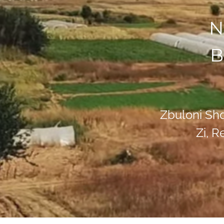
N
B
Zbuloni Shq
Zi, 