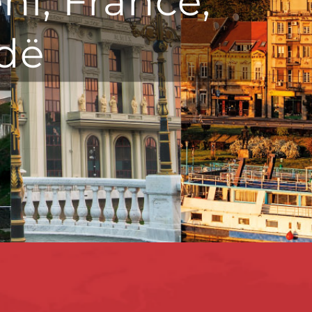
eni, Francë,
dë