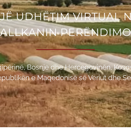
JЁ UDHЁTIM VIRTUAL 
ALLKANIN PERЁNDIM
ipërinë, Bosnje dhe Hercegovinën, Koso
Republikën e Maqedonisë së Veriut dhe Se