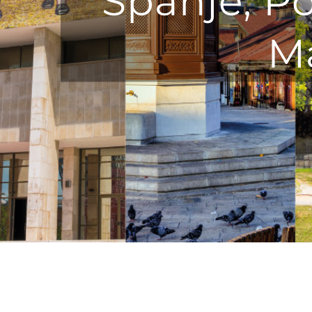
Spanjë, Pol
Ma