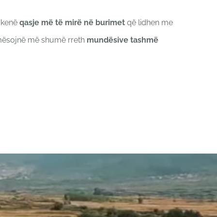
ë kenë
qasje më të mirë në burimet
që lidhen me
 mësojnë më shumë rreth
mundësive tashmë