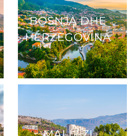
BOSNJA DHE
HERZEGOVINA
MALI I ZI