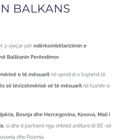
RN BALKANS
t 3-vjeçar për
ndërkombëtarizimin e
 në Ballkanin Perëndimor
.
hmërinë e të mësuarit
në qendrat e trajnimit të
ës së lëvizshmërisë së të mësuarit
në fushën e
ipëria, Bosnja dhe Hercegovina, Kosova, Mali i
ia
, si dhe 8 partnerë nga shtetet anëtare të BE-së:
llovenia dhe Polonia.