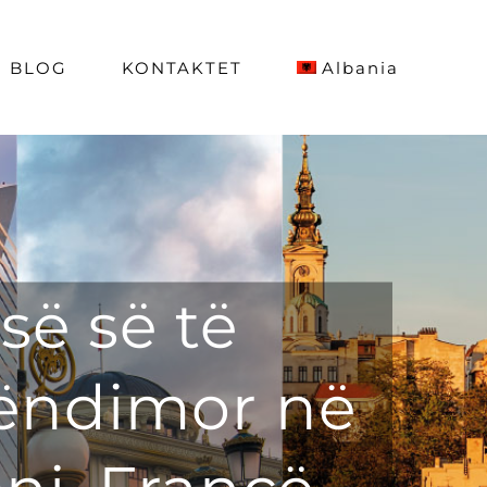
BLOG
KONTAKTET
Albania
së së të
rëndimor në