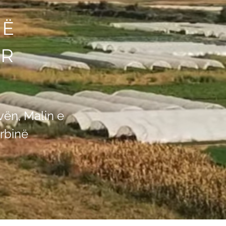
NЁ
OR
vën, Malin e
rbinë