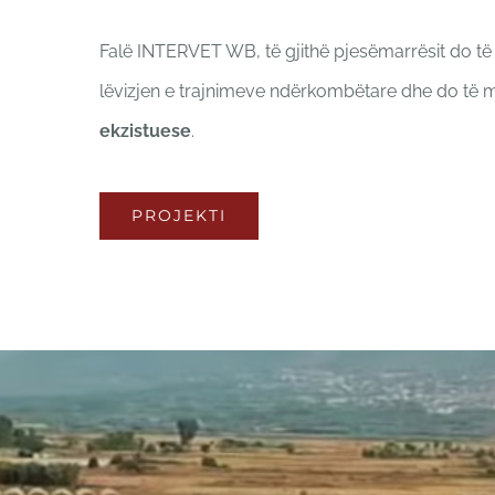
Falë INTERVET WB, të gjithë pjesëmarrësit do t
lëvizjen e trajnimeve ndërkombëtare dhe do të
ekzistuese
.
PROJEKTI