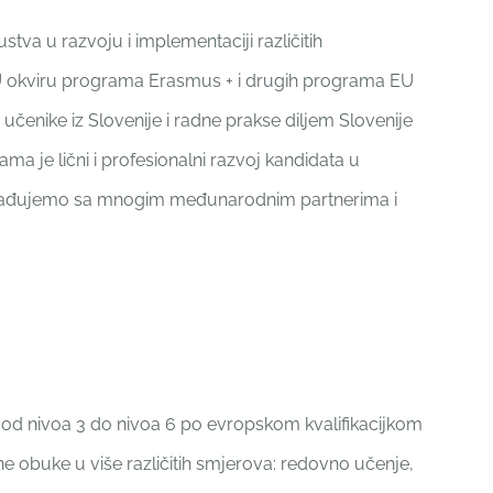
kustva u razvoju i implementaciji različitih
U okviru programa Erasmus + i drugih programa EU
čenike iz Slovenije i radne prakse diljem Slovenije
ma je lični i profesionalni razvoj kandidata u
rađujemo sa mnogim međunarodnim partnerima i
od nivoa 3 do nivoa 6 po evropskom kvalifikacijkom
čne obuke u više različitih smjerova: redovno učenje,