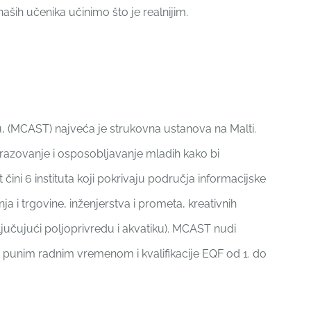
ših učenika učinimo što je realnijim.
ju, (MCAST) najveća je strukovna ustanova na Malti.
brazovanje i osposobljavanje mladih kako bi
t čini 6 instituta koji pokrivaju područja informacijske
a i trgovine, inženjerstva i prometa, kreativnih
ključujući poljoprivredu i akvatiku). MCAST nudi
 punim radnim vremenom i kvalifikacije EQF od 1. do