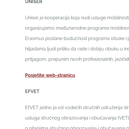
UNISER
Uniser je kooperacija koja nudi usluge mobilnost
organizujemo međunarodne programe mobilnosti 
Erasmus postane budućnost programa obuke i po
hiljadama ljudi priliku da rade i dobiju obuku u 
prtljagom, prepunim novih profesionalnih, jezičkih
Posjetite web-stranicu
EFVET
EfVET jedno je od vodećih stručnih udruženja ši
usluga stručnog obrazovanja i obučavanja (VET).
o pitanjima stručnog obrazovanja i obučavanja p