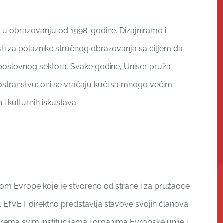
i u obrazovanju od 1998. godine. Dizajniramo i
za polaznike stručnog obrazovanja sa ciljem da
slovnog sektora. Svake godine, Uniser pruža
inostranstvu: oni se vraćaju kući sa mnogo većim
 i kulturnih iskustava.
rom Evrope koje je stvoreno od strane i za pružaoce
 EfVET direktno predstavlja stavove svojih članova
rema svim institucijama i organima Evropske unije i