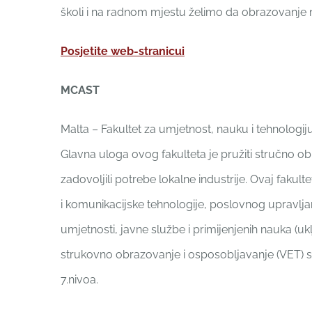
školi i na radnom mjestu želimo da obrazovanje na
Posjetite web-stranicui
MCAST
Malta – Fakultet za umjetnost, nauku i tehnologi
Glavna uloga ovog fakulteta je pružiti stručno o
zadovoljili potrebe lokalne industrije. Ovaj fakulte
i komunikacijske tehnologije, poslovnog upravljanj
umjetnosti, javne službe i primijenjenih nauka (u
strukovno obrazovanje i osposobljavanje (VET) s
7.nivoa.