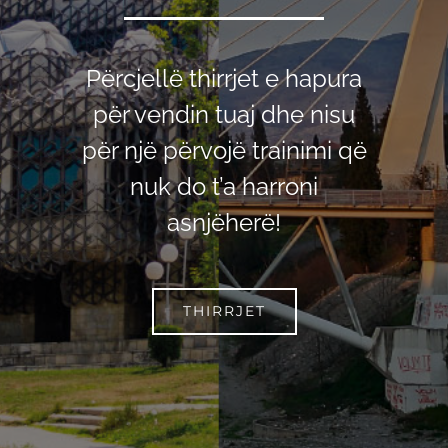
Përcjellë thirrjet e hapura
për vendin tuaj dhe nisu
për një përvojë trainimi që
nuk do t’a harroni
asnjëherë!
THIRRJET