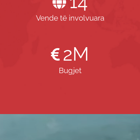
14
Vende të involvuara
2
M
Bugjet