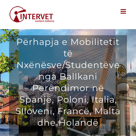
Skip
to
content
Përhapja e Mobilitetit
të
Nxënësve/Studentëve
nga Ballkani
Perëndimor në
Spanjë, Poloni, Italia,
Slloveni, Francë, Malta
dhe Holandë