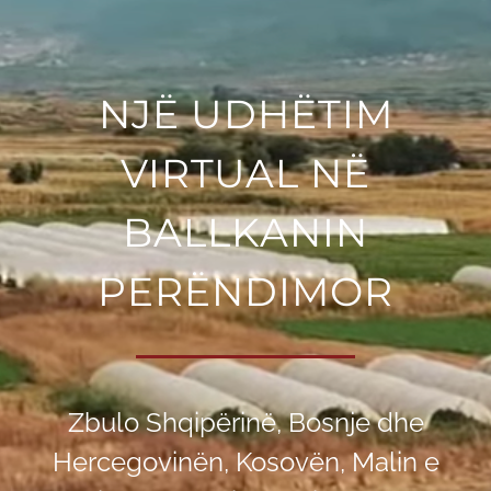
NJË UDHËTIM
VIRTUAL NË
BALLKANIN
PERËNDIMOR
Zbulo Shqipërinë, Bosnje dhe
Hercegovinën, Kosovën, Malin e