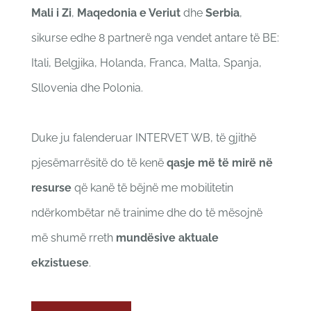
Mali i Zi
,
Maqedonia e Veriut
dhe
Serbia
,
sikurse edhe 8 partnerë nga vendet antare të BE:
Itali, Belgjika, Holanda, Franca, Malta, Spanja,
Sllovenia dhe Polonia.
Duke ju falenderuar INTERVET WB, të gjithë
pjesëmarrësitë do të kenë
qasje më të mirë në
resurse
që kanë të bëjnë me mobilitetin
ndërkombëtar në trainime dhe do të mësojnë
më shumë rreth
mundësive aktuale
ekzistuese
.