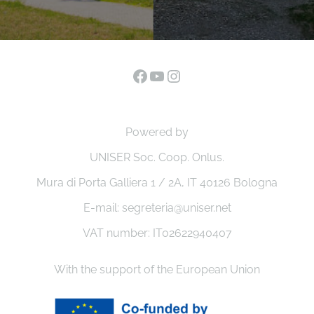
Facebook
YouTube
Instagram
Powered by
UNISER Soc. Coop. Onlus.
Mura di Porta Galliera 1 / 2A, IT 40126 Bologna
E-mail: segreteria@uniser.net
VAT number: IT02622940407
With the support of the European Union